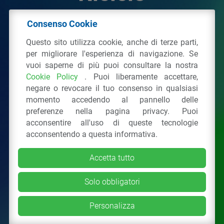
Consenso Cookie
© 2026 - IPPR Istituto per la Promozione delle
Questo sito utilizza cookie, anche di terze parti,
Plastiche da Riciclo
per migliorare l'esperienza di navigazione. Se
C.F. 97381090154
vuoi saperne di più puoi consultare la nostra
Cookie Policy
. Puoi liberamente accettare,
Via San Vittore 36
20123
Milano
(MI)
negare o revocare il tuo consenso in qualsiasi
Tel.: 02 43928225.
momento accedendo al pannello delle
preferenze nella pagina privacy. Puoi
acconsentire all'uso di queste tecnologie
Tutti i diritti riservati
Privacy Policy
&
Cookie
acconsentendo a questa informativa.
Accetta tutto
Solo obbligatori
Personalizza