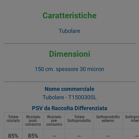
Caratteristiche
Tubolare
Dimensioni
150 cm. spessore 30 micron
Nome commerciale
Tubolare - T150030SL
PSV da Raccolta Differenziata
Totale
Riciclato
Riciclato
Totale
Sottoprodotto
Sottopr
riciclato
post-
pre-
Sottoprodotto
esterno
inte
consumo
consumo
85%
85%
--
--
--
--