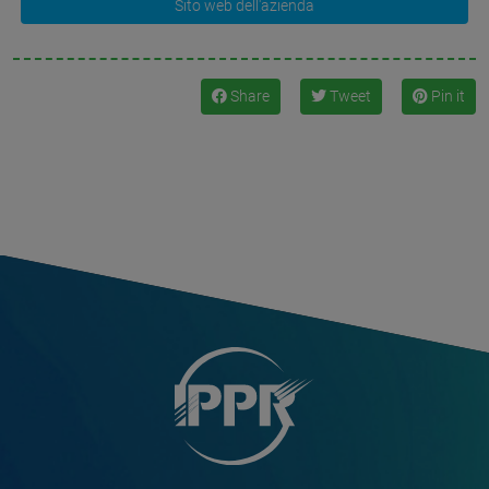
Sito web dell'azienda
Share
Tweet
Pin it