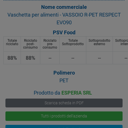
Nome commerciale
Vaschetta per alimenti - VASSOIO R-PET RESPECT
EVO90
PSV Food
Totale
Riciclato
Riciclato
Totale
Sottoprodotto
Sottopr
riciclato
post-
pre-
Sottoprodotto
esterno
inte
consumo
consumo
88%
88%
--
--
--
--
Polimero
PET
Prodotto da
ESPERIA SRL
Scarica scheda in PDF
Tutti i prodotti dell'azienda