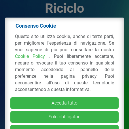
Riciclo
Consenso Cookie
© 2026 - IPPR Istituto per la Promozione delle
Questo sito utilizza cookie, anche di terze parti,
Plastiche da Riciclo
per migliorare l'esperienza di navigazione. Se
C.F. 97381090154
vuoi saperne di più puoi consultare la nostra
Cookie Policy
. Puoi liberamente accettare,
Via San Vittore 36
20123
Milano
(MI)
negare o revocare il tuo consenso in qualsiasi
Tel.: 02 43928225.
momento accedendo al pannello delle
preferenze nella pagina privacy. Puoi
acconsentire all'uso di queste tecnologie
Tutti i diritti riservati
Privacy Policy
&
Cookie
acconsentendo a questa informativa.
Accetta tutto
Solo obbligatori