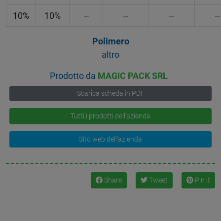
10%
10%
--
--
--
--
Polimero
altro
Prodotto da
MAGIC PACK SRL
Scarica scheda in PDF
Tutti i prodotti dell'azienda
Sito web dell'azienda
Share
Tweet
Pin it