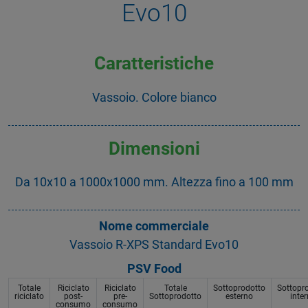
Evo10
Caratteristiche
Vassoio. Colore bianco
Dimensioni
Da 10x10 a 1000x1000 mm. Altezza fino a 100 mm
Nome commerciale
Vassoio R-XPS Standard Evo10
PSV Food
Totale
Riciclato
Riciclato
Totale
Sottoprodotto
Sottopr
riciclato
post-
pre-
Sottoprodotto
esterno
inte
consumo
consumo