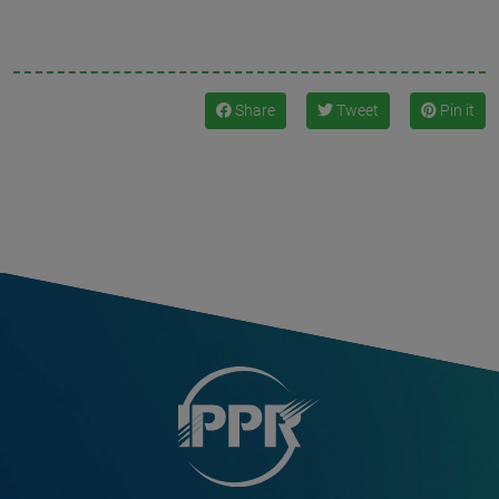
Share
Tweet
Pin it