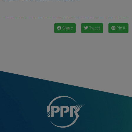
Share
Tweet
Pin it