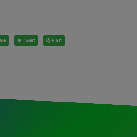
are
Tweet
Pin it