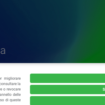
a
r migliorare
delle Plastiche
consultare la
re o revocare
S
nnello delle
.: 02 43928225.
uso di queste