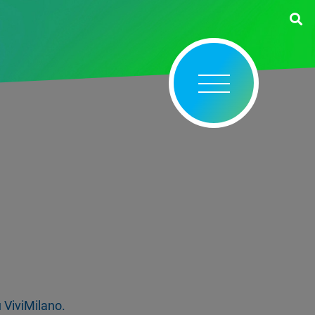
u ViviMilano.