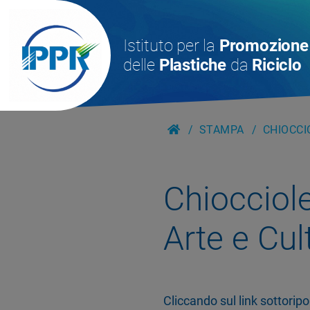
Istituto per la
Promozione
delle
Plastiche
da
Riciclo
STAMPA
CHIOCCI
Chiocciol
Arte e Cul
Cliccando sul link sottoripo