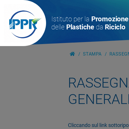
Istituto per la
Promozione
delle
Plastiche
da
Riciclo
STAMPA
RASSEG
RASSEGN
GENERAL
Cliccando sul link sottorip