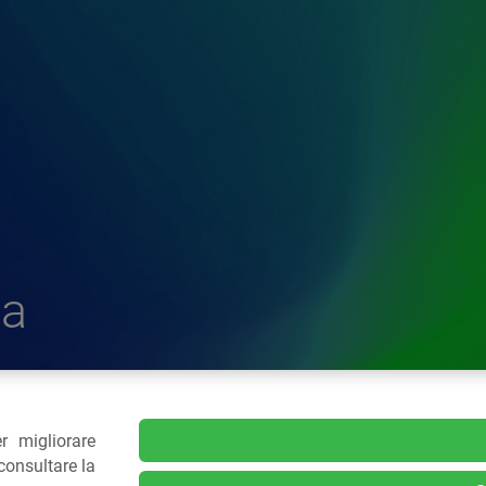
a
r migliorare
delle Plastiche
consultare la