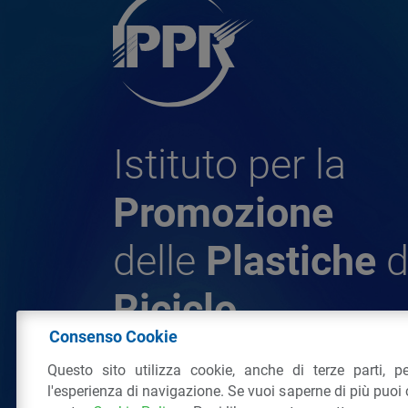
Istituto per la
Promozione
delle
Plastiche
d
Riciclo
Consenso Cookie
Questo sito utilizza cookie, anche di terze parti, pe
© 2026 - IPPR Istituto per la Promozione 
l'esperienza di navigazione. Se vuoi saperne di più puoi 
da Riciclo