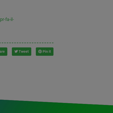
-fa-il-
are
Tweet
Pin it