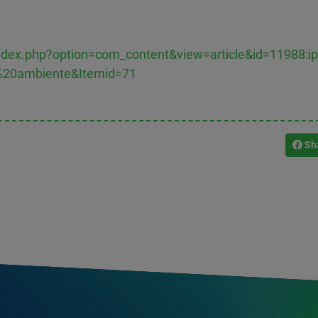
index.php?option=com_content&view=article&id=11988:ippr
e%20ambiente&Itemid=71
Sh