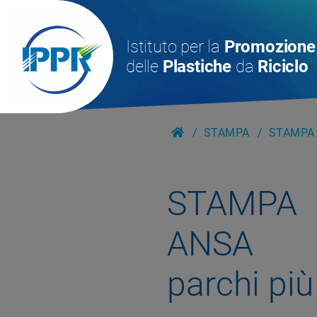
Istituto per la
Promozione
delle
Plastiche
da
Riciclo
STAMPA
STAMPA 
STAMPA
ANSA
parchi più