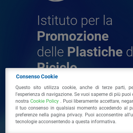
Istituto per la
Promozione
delle
Plastiche
d
Riciclo
Consenso Cookie
Questo sito utilizza cookie, anche di terze parti, pe
© 2026 - IPPR Istituto per la Promozione 
l'esperienza di navigazione. Se vuoi saperne di più puoi 
da Riciclo
nostra
Cookie Policy
. Puoi liberamente accettare, nega
C.F. 97381090154
il tuo consenso in qualsiasi momento accedendo al pa
Via San Vittore 36
20123
Milano
(MI)
Tel
preferenze nella pagina privacy. Puoi acconsentire all'
tecnologie acconsentendo a questa informativa.
Tutti i diritti riservati
Privacy Policy
&
Coo