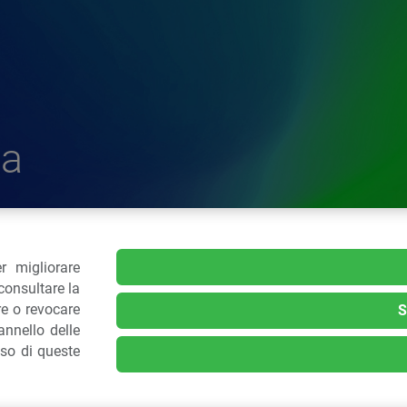
a
r migliorare
delle Plastiche
consultare la
re o revocare
S
nnello delle
.: 02 43928225.
uso di queste
kie