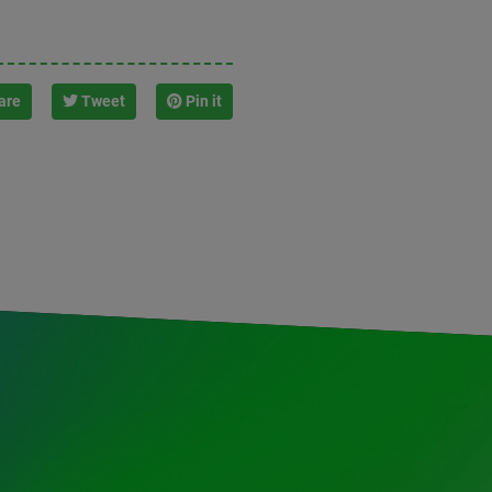
are
Tweet
Pin it