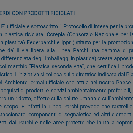
VERDI CON PRODOTTI RICICLATI
ufficiale e sottoscritto il Protocollo di intesa per la pr
in plastica riciclata. Corepla (Consorzio Nazionale per la 
n plastica) Federparchi e Ippr (Istituto per la promozion
e da’ il via libera alla Linea Parchi una gamma di pro
 differenziata degli imballaggi in plastica) creata apposita
col marchio ”Plastica seconda vita”, che certifica i prodot
stica. L’iniziativa si colloca sulla direttrice indicata dal 
ell’Ambiente, ormai ufficiale che attua nel nostro Paese l
acquisti di prodotti e servizi ambientalmente preferibili, q
o un ridotto, effetto sulla salute umana e sull’ambiente r
sso scopo. E infatti la Linea Parchi prevede che rastrellier
, staccionate, componenti di segnaletica ed altri elemen
zati dai Parchi e nelle aree protette che in Italia coprono