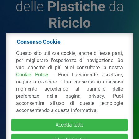
delle
Plastiche
da
Riciclo
Consenso Cookie
© 2026 - IPPR Istituto per la Promozione delle
Questo sito utilizza cookie, anche di terze parti,
Plastiche da Riciclo
per migliorare l'esperienza di navigazione. Se
C.F. 97381090154
vuoi saperne di più puoi consultare la nostra
Cookie Policy
. Puoi liberamente accettare,
Via San Vittore 36
20123
Milano
(MI)
negare o revocare il tuo consenso in qualsiasi
Tel.: 02 43928225.
momento accedendo al pannello delle
preferenze nella pagina privacy. Puoi
acconsentire all'uso di queste tecnologie
Tutti i diritti riservati
Privacy Policy
&
Cookie
acconsentendo a questa informativa.
Accetta tutto