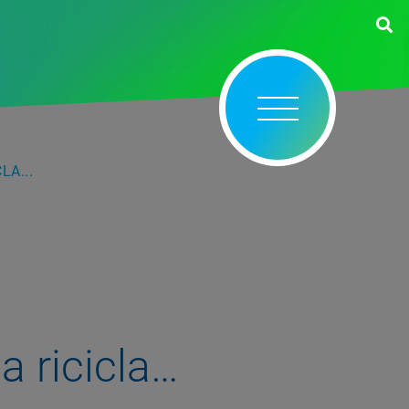
LA...
ia ricicla…