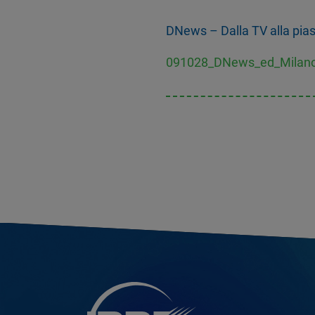
DNews – Dalla TV alla piastr
091028_DNews_ed_Milano