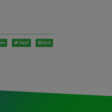
are
Tweet
Pin it