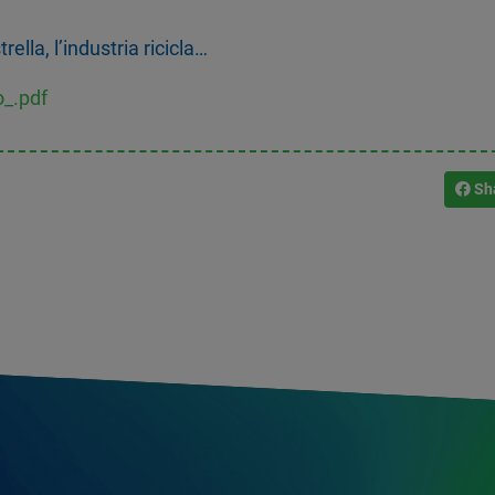
ella, l’industria ricicla…
_.pdf
Sh