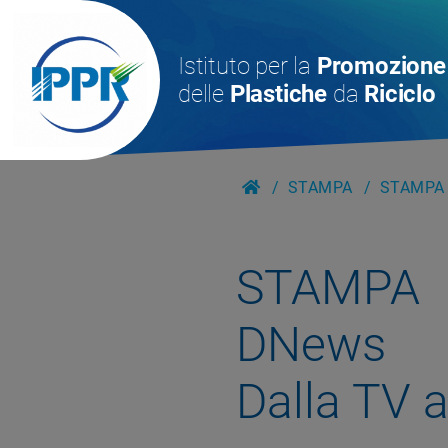
Istituto per la
Promozione
delle
Plastiche
da
Riciclo
STAMPA
STAMPA -
STAMPA
DNews
Dalla TV al