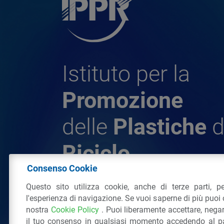
Istituto per la
Promozione
delle
Plastiche
d
Riciclo
Consenso Cookie
Questo sito utilizza cookie, anche di terze parti, pe
© 2026 - IPPR Istituto per la Promozione 
l'esperienza di navigazione. Se vuoi saperne di più puoi 
da Riciclo
nostra
Cookie Policy
. Puoi liberamente accettare, nega
C.F. 97381090154
il tuo consenso in qualsiasi momento accedendo al pa