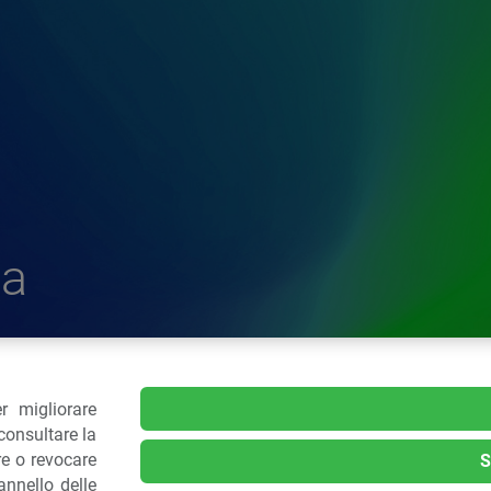
a
r migliorare
delle Plastiche
consultare la
re o revocare
S
nnello delle