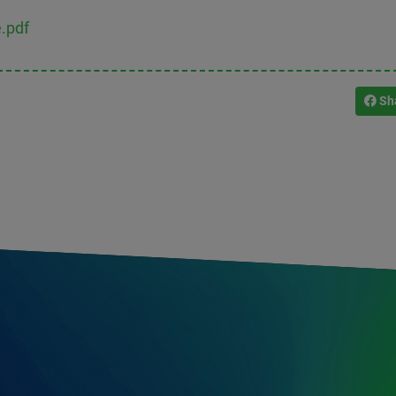
.pdf
Sh