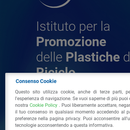
Istituto per la
Promozione
delle
Plastiche
d
Riciclo
Consenso Cookie
Questo sito utilizza cookie, anche di terze parti, pe
© 2026 - IPPR Istituto per la Promozione 
l'esperienza di navigazione. Se vuoi saperne di più puoi 
da Riciclo
nostra
Cookie Policy
. Puoi liberamente accettare, nega
C.F. 97381090154
il tuo consenso in qualsiasi momento accedendo al pa
Via San Vittore 36
20123
Milano
(MI)
Tel
preferenze nella pagina privacy. Puoi acconsentire all'
tecnologie acconsentendo a questa informativa.
Tutti i diritti riservati
Privacy Policy
&
Coo