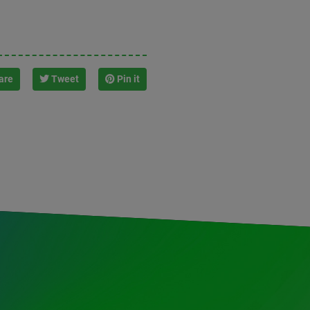
are
Tweet
Pin it