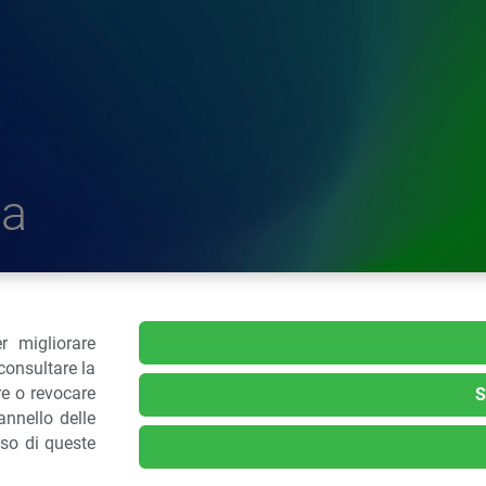
a
r migliorare
delle Plastiche
consultare la
re o revocare
S
nnello delle
.: 02 43928225.
uso di queste
kie