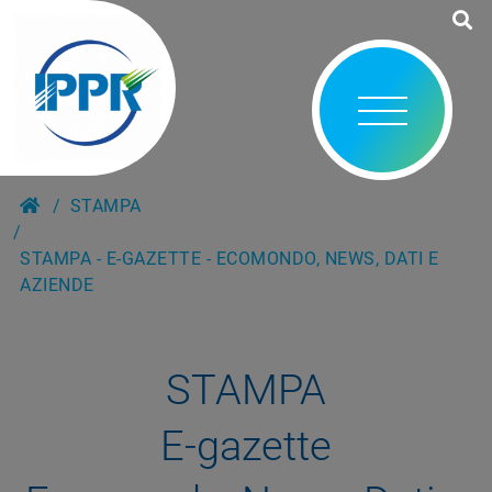
STAMPA
STAMPA - E-GAZETTE - ECOMONDO, NEWS, DATI E
AZIENDE
STAMPA
E-gazette