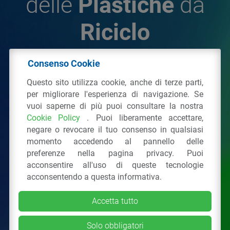
delle
Plastiche
da
Riciclo
Consenso Cookie
© 2026 - IPPR Istituto per la Promozione delle
Questo sito utilizza cookie, anche di terze parti,
Plastiche da Riciclo
per migliorare l'esperienza di navigazione. Se
C.F. 97381090154
vuoi saperne di più puoi consultare la nostra
Cookie Policy
. Puoi liberamente accettare,
Via San Vittore 36
20123
Milano
(MI)
negare o revocare il tuo consenso in qualsiasi
Tel.: 02 43928225.
momento accedendo al pannello delle
preferenze nella pagina privacy. Puoi
acconsentire all'uso di queste tecnologie
Tutti i diritti riservati
Privacy Policy
&
Cookie
acconsentendo a questa informativa.
Accetta tutto
Solo obbligatori