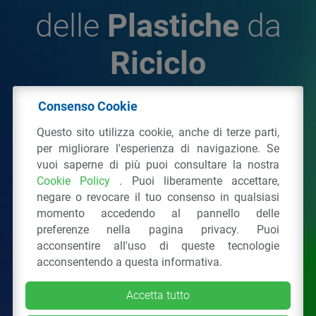
delle
Plastiche
da
Riciclo
Consenso Cookie
© 2026 - IPPR Istituto per la Promozione delle
Questo sito utilizza cookie, anche di terze parti,
Plastiche da Riciclo
per migliorare l'esperienza di navigazione. Se
C.F. 97381090154
vuoi saperne di più puoi consultare la nostra
Cookie Policy
. Puoi liberamente accettare,
Via San Vittore 36
20123
Milano
(MI)
negare o revocare il tuo consenso in qualsiasi
Tel.: 02 43928225.
momento accedendo al pannello delle
preferenze nella pagina privacy. Puoi
acconsentire all'uso di queste tecnologie
Tutti i diritti riservati
Privacy Policy
&
Cookie
acconsentendo a questa informativa.
Accetta tutto