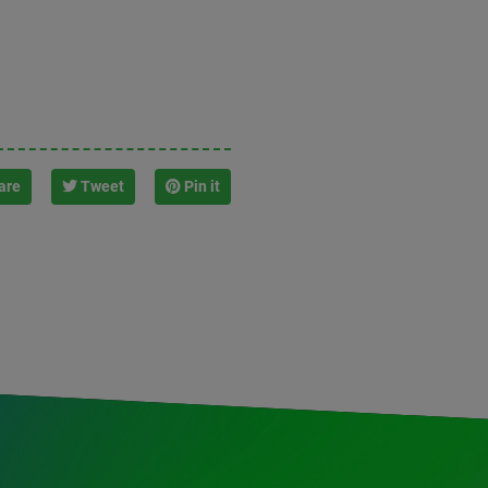
are
Tweet
Pin it