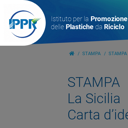
Istituto per la
Promozione
delle
Plastiche
da
Riciclo
STAMPA
STAMPA -
STAMPA
La Sicilia
Carta d’ide