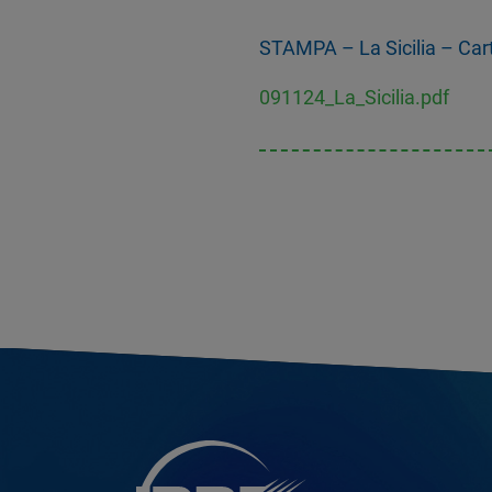
STAMPA – La Sicilia – Carta 
091124_La_Sicilia.pdf