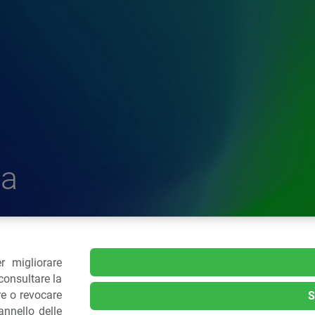
a
r migliorare
delle Plastiche
consultare la
re o revocare
S
nnello delle