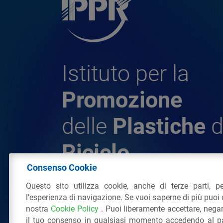
Istituto per la
Promozione
delle
Plastiche
d
Riciclo
Consenso Cookie
Questo sito utilizza cookie, anche di terze parti, pe
© 2026 - IPPR Istituto per la Promozione 
l'esperienza di navigazione. Se vuoi saperne di più puoi 
da Riciclo
nostra
Cookie Policy
. Puoi liberamente accettare, nega
C.F. 97381090154
il tuo consenso in qualsiasi momento accedendo al pa