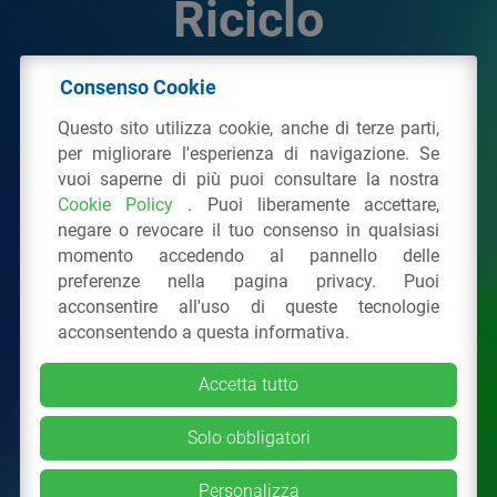
Riciclo
Consenso Cookie
© 2026 - IPPR Istituto per la Promozione delle
Questo sito utilizza cookie, anche di terze parti,
Plastiche da Riciclo
per migliorare l'esperienza di navigazione. Se
C.F. 97381090154
vuoi saperne di più puoi consultare la nostra
Cookie Policy
. Puoi liberamente accettare,
Via San Vittore 36
20123
Milano
(MI)
negare o revocare il tuo consenso in qualsiasi
Tel.: 02 43928225.
momento accedendo al pannello delle
preferenze nella pagina privacy. Puoi
acconsentire all'uso di queste tecnologie
Tutti i diritti riservati
Privacy Policy
&
Cookie
acconsentendo a questa informativa.
Accetta tutto
Solo obbligatori
Personalizza