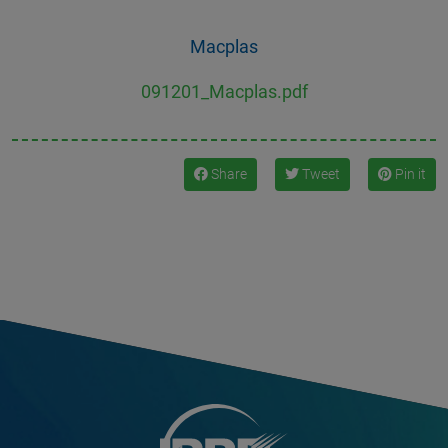
Macplas
091201_Macplas.pdf
Share
Tweet
Pin it