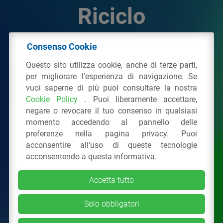
Riciclo
Consenso Cookie
© 2026 - IPPR Istituto per la Promozione delle
Questo sito utilizza cookie, anche di terze parti,
Plastiche da Riciclo
per migliorare l'esperienza di navigazione. Se
C.F. 97381090154
vuoi saperne di più puoi consultare la nostra
Cookie Policy
. Puoi liberamente accettare,
Via San Vittore 36
20123
Milano
(MI)
negare o revocare il tuo consenso in qualsiasi
Tel.: 02 43928225.
momento accedendo al pannello delle
preferenze nella pagina privacy. Puoi
acconsentire all'uso di queste tecnologie
Tutti i diritti riservati
Privacy Policy
&
Cookie
acconsentendo a questa informativa.
Accetta tutto
Solo obbligatori