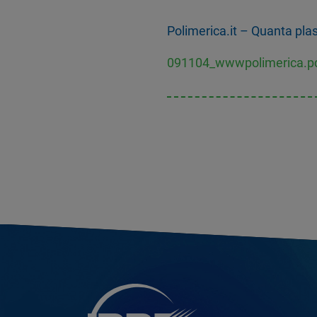
Polimerica.it – Quanta pl
091104_wwwpolimerica.p