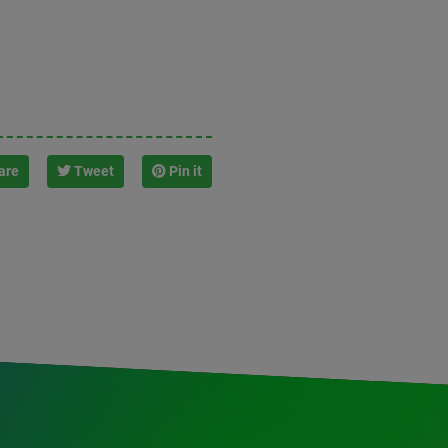
are
Tweet
Pin it