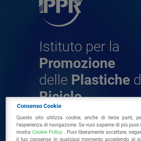
Istituto per la
Promozione
delle
Plastiche
d
Riciclo
Consenso Cookie
Questo sito utilizza cookie, anche di terze parti, pe
© 2026 - IPPR Istituto per la Promozione 
l'esperienza di navigazione. Se vuoi saperne di più puoi 
da Riciclo
nostra
Cookie Policy
. Puoi liberamente accettare, nega
C.F. 97381090154
il tuo consenso in qualsiasi momento accedendo al pa