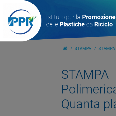
Istituto per la
Promozione
delle
Plastiche
da
Riciclo
STAMPA
STAMPA 
STAMPA
Polimerica
Quanta p