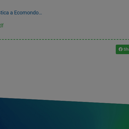
astica a Ecomondo…
df
Sh