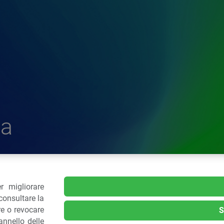
a
r migliorare
delle Plastiche
consultare la
re o revocare
S
nnello delle