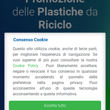
delle
Plastiche
da
Riciclo
Consenso Cookie
© 2026 - IPPR Istituto per la Promozione delle
Questo sito utilizza cookie, anche di terze parti,
Plastiche da Riciclo
per migliorare l'esperienza di navigazione. Se
C.F. 97381090154
vuoi saperne di più puoi consultare la nostra
Cookie Policy
. Puoi liberamente accettare,
Via San Vittore 36
20123
Milano
(MI)
negare o revocare il tuo consenso in qualsiasi
Tel.: 02 43928225.
momento accedendo al pannello delle
preferenze nella pagina privacy. Puoi
acconsentire all'uso di queste tecnologie
Tutti i diritti riservati
Privacy Policy
&
Cookie
acconsentendo a questa informativa.
Accetta tutto