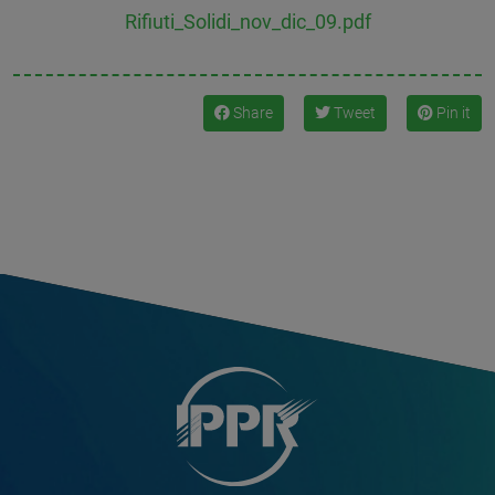
Rifiuti_Solidi_nov_dic_09.pdf
Share
Tweet
Pin it