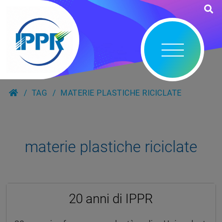
TAG
MATERIE PLASTICHE RICICLATE
materie plastiche riciclate
20 anni di IPPR