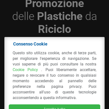
Promozione
delle
Plastiche
da
Riciclo
Consenso Cookie
© 2026 - IPPR Istituto per la Promozione delle
Questo sito utilizza cookie, anche di terze parti,
Plastiche da Riciclo
per migliorare l'esperienza di navigazione. Se
C.F. 97381090154
vuoi saperne di più puoi consultare la nostra
Cookie Policy
. Puoi liberamente accettare,
Via San Vittore 36
20123
Milano
(MI)
negare o revocare il tuo consenso in qualsiasi
Tel.: 02 43928225.
momento accedendo al pannello delle
preferenze nella pagina privacy. Puoi
acconsentire all'uso di queste tecnologie
Tutti i diritti riservati
Privacy Policy
&
Cookie
acconsentendo a questa informativa.