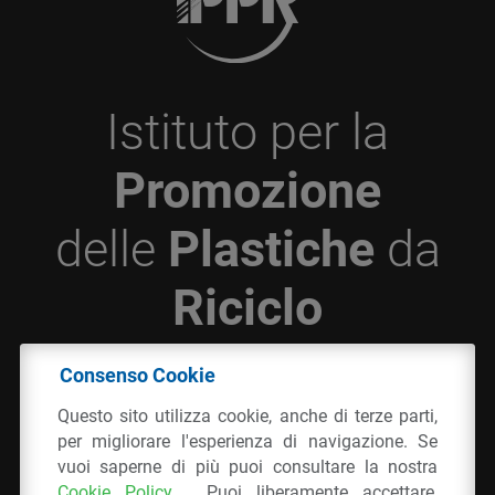
Istituto per la
Promozione
delle
Plastiche
da
Riciclo
Consenso Cookie
© 2026 - IPPR Istituto per la Promozione delle
Questo sito utilizza cookie, anche di terze parti,
Plastiche da Riciclo
per migliorare l'esperienza di navigazione. Se
C.F. 97381090154
vuoi saperne di più puoi consultare la nostra
Cookie Policy
. Puoi liberamente accettare,