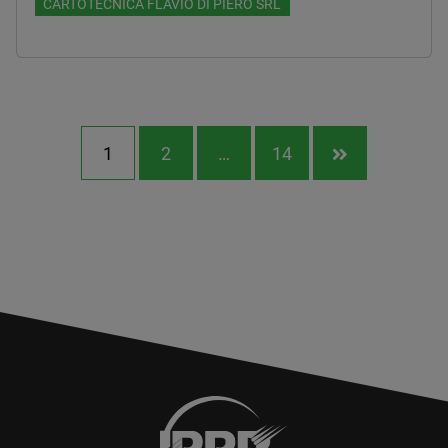
CARTOTECNICA FLAVIO DI PIERO SRL
1
2
…
14
