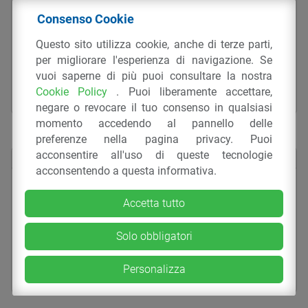
Film estensibile da mix eco – FPS
Consenso Cookie
“XXX” RC
Questo sito utilizza cookie, anche di terze parti,
ESTRUSIONE
FILM E FOGLIA DA IMBALLAGGIO
per migliorare l'esperienza di navigazione. Se
IMBALLAGGI
LLDPE
DERIBLOK SPA
vuoi saperne di più puoi consultare la nostra
Cookie Policy
. Puoi liberamente accettare,
negare o revocare il tuo consenso in qualsiasi
momento accedendo al pannello delle
preferenze nella pagina privacy. Puoi
acconsentire all'uso di queste tecnologie
acconsentendo a questa informativa.
Film estensibile da mix eco – DRK
“XXX” RC
Accetta tutto
ESTRUSIONE
FILM E FOGLIA DA IMBALLAGGIO
Solo obbligatori
IMBALLAGGI
LLDPE
DERIBLOK SPA
Personalizza