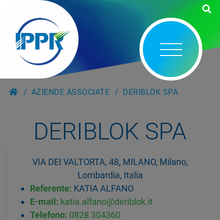
AZIENDE ASSOCIATE
DERIBLOK SPA
DERIBLOK SPA
VIA DEI VALTORTA, 48, MILANO, Milano,
Lombardia, Italia
Referente:
KATIA ALFANO
E-mail:
katia.alfano@deriblok.it
Telefono:
0828 304360