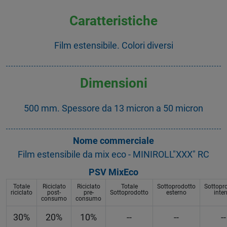
Caratteristiche
Film estensibile. Colori diversi
Dimensioni
500 mm. Spessore da 13 micron a 50 micron
Nome commerciale
Film estensibile da mix eco - MINIROLL"XXX" RC
PSV MixEco
Totale
Riciclato
Riciclato
Totale
Sottoprodotto
Sottopr
riciclato
post-
pre-
Sottoprodotto
esterno
inte
consumo
consumo
30%
20%
10%
--
--
--