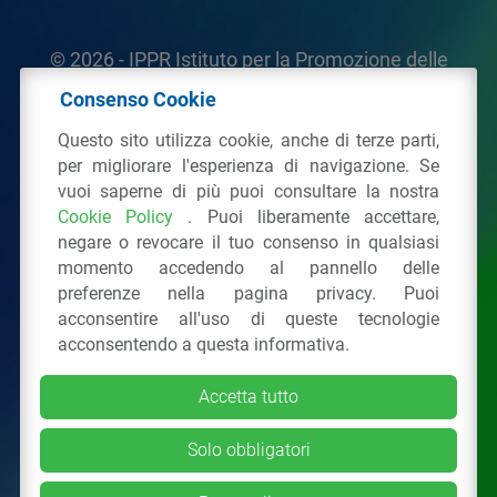
© 2026 - IPPR Istituto per la Promozione delle
Plastiche da Riciclo
Consenso Cookie
C.F. 97381090154
Questo sito utilizza cookie, anche di terze parti,
per migliorare l'esperienza di navigazione. Se
Via San Vittore 36
20123
Milano
(MI)
vuoi saperne di più puoi consultare la nostra
Tel.: 02 43928225.
Cookie Policy
. Puoi liberamente accettare,
negare o revocare il tuo consenso in qualsiasi
Tutti i diritti riservati
Privacy Policy
&
Cookie
momento accedendo al pannello delle
preferenze nella pagina privacy. Puoi
acconsentire all'uso di queste tecnologie
acconsentendo a questa informativa.
Accetta tutto
Solo obbligatori