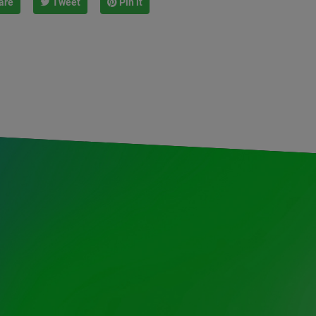
are
Tweet
Pin it