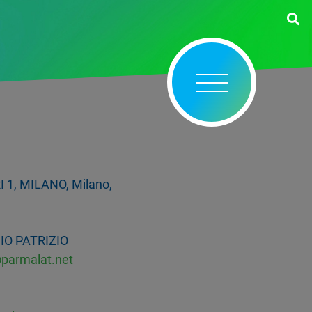
1, MILANO, Milano,
IO PATRIZIO
@parmalat.net
1