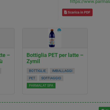
https://www.parmala
Scarica in PDF
tte –
Bottiglia PET per latte –
ù
Zymil
BOTTIGLIE
IMBALLAGGI
PET
SOFFIAGGIO
PARMALAT SPA