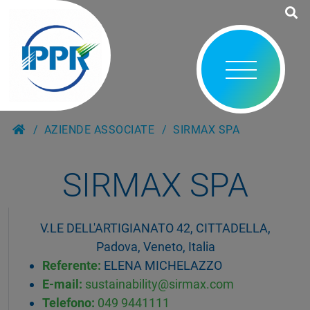
AZIENDE ASSOCIATE
SIRMAX SPA
SIRMAX SPA
V.LE DELL'ARTIGIANATO 42, CITTADELLA,
Padova, Veneto, Italia
Referente:
ELENA MICHELAZZO
E-mail:
sustainability@sirmax.com
Telefono:
049 9441111