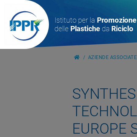
Istituto per la
Promozione
delle
Plastiche
da
Riciclo
AZIENDE ASSOCIATE
SYNTHES
TECHNO
EUROPE 