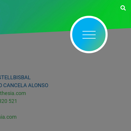
STELLBISBAL
 CANCELA ALONSO
thesia.com
820 521
sia.com