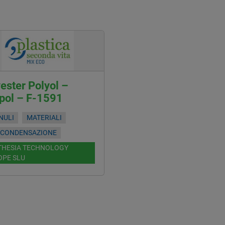
ester Polyol –
pol – F-1591
NULI
MATERIALI
ICONDENSAZIONE
THESIA TECHNOLOGY
OPE SLU