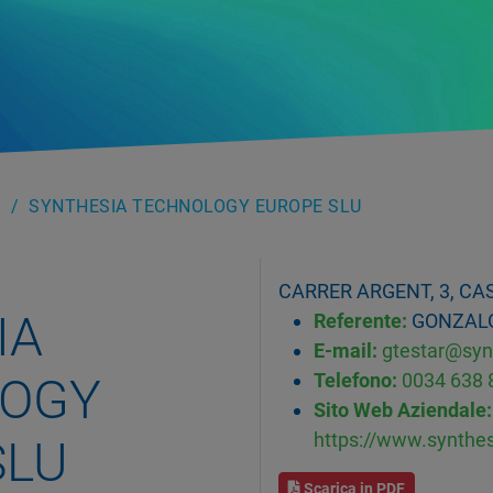
SYNTHESIA TECHNOLOGY EUROPE SLU
CARRER ARGENT, 3, CA
IA
Referente:
GONZALO
E-mail:
gtestar@syn
LOGY
Telefono:
0034 638 
Sito Web Aziendale:
https://www.synthe
SLU
Scarica in PDF