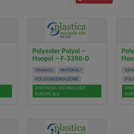
Polyester Polyol –
Poly
Hoopol – F-3390-D
Hoo
GRANULI
MATERIALI
GRA
POLICONDENSAZIONE
POL
SYNTHESIA TECHNOLOGY
SYN
EUROPE SLU
EUR