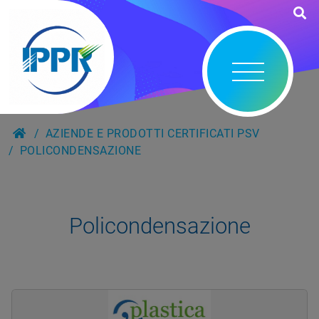
AZIENDE E PRODOTTI CERTIFICATI PSV
POLICONDENSAZIONE
Policondensazione