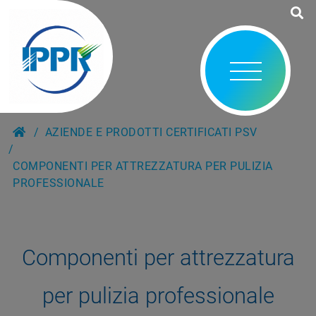
AZIENDE E PRODOTTI CERTIFICATI PSV
COMPONENTI PER ATTREZZATURA PER PULIZIA
PROFESSIONALE
Componenti per attrezzatura
per pulizia professionale