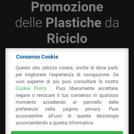
Promozione
delle
Plastiche
da
Riciclo
Consenso Cookie
© 2026 - IPPR Istituto per la Promozione delle
Questo sito utilizza cookie, anche di terze parti,
Plastiche da Riciclo
per migliorare l'esperienza di navigazione. Se
C.F. 97381090154
vuoi saperne di più puoi consultare la nostra
Cookie Policy
. Puoi liberamente accettare,
Via San Vittore 36
20123
Milano
(MI)
negare o revocare il tuo consenso in qualsiasi
Tel.: 02 43928225.
momento accedendo al pannello delle
preferenze nella pagina privacy. Puoi
acconsentire all'uso di queste tecnologie
Tutti i diritti riservati
Privacy Policy
&
Cookie
acconsentendo a questa informativa.