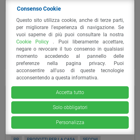
Consenso Cookie
Professional cleaning solutions –
Questo sito utilizza cookie, anche di terze parti,
AquvaVIZ/Variant Trolley 1875771
per migliorare l'esperienza di navigazione. Se
vuoi saperne di più puoi consultare la nostra
PP
PRODOTTI PER LA CASA
SECCHI
Cookie Policy
. Puoi liberamente accettare,
negare o revocare il tuo consenso in qualsiasi
STAMPAGGIO AD INIEZIONE
momento accedendo al pannello delle
FREUDENBERG HOME AND CLEANING
preferenze nella pagina privacy. Puoi
acconsentire all'uso di queste tecnologie
acconsentendo a questa informativa.
Accetta tutto
Solo obbligatori
Professional cleaning solutions –
Personalizza
AquvaVIZ/Variant Trolley 1863071
PP
PRODOTTI PER LA CASA
SECCHI