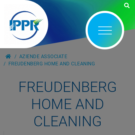
AZIENDE ASSOCIATE
FREUDENBERG HOME AND CLEANING
FREUDENBERG
HOME AND
CLEANING