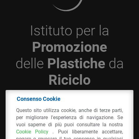
Istituto per la
Promozione
delle
Plastiche
da
Riciclo
Consenso Cookie
© 2026 - IPPR Istituto per la Promozione delle
Questo sito utilizza cookie, anche di terze parti,
Plastiche da Riciclo
per migliorare l'esperienza di navigazione. Se
C.F. 97381090154
vuoi saperne di più puoi consultare la nostra
Cookie Policy
. Puoi liberamente accettare,
Via San Vittore 36
20123
Milano
(MI)
negare o revocare il tuo consenso in qualsiasi