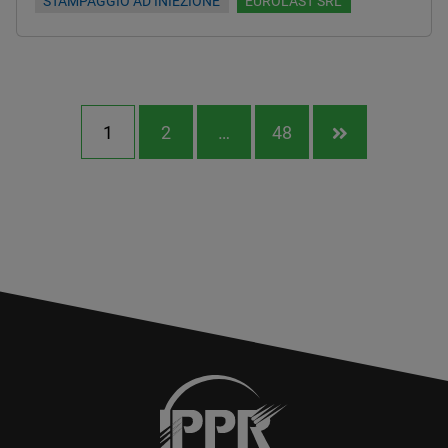
STAMPAGGIO AD INIEZIONE
EUROLAST SRL
1
2
…
48
