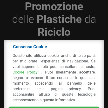
Promozione
delle
Plastiche
da
Riciclo
Consenso Cookie
© 2026 - IPPR Istituto per la Promozione delle
Questo sito utilizza cookie, anche di terze parti,
Plastiche da Riciclo
per migliorare l'esperienza di navigazione. Se
C.F. 97381090154
vuoi saperne di più puoi consultare la nostra
Cookie Policy
. Puoi liberamente accettare,
Via San Vittore 36
20123
Milano
(MI)
negare o revocare il tuo consenso in qualsiasi
Tel.: 02 43928225.
momento accedendo al pannello delle
preferenze nella pagina privacy. Puoi
acconsentire all'uso di queste tecnologie
Tutti i diritti riservati
Privacy Policy
&
Cookie
acconsentendo a questa informativa.