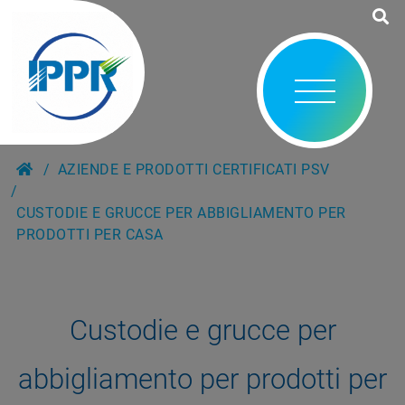
AZIENDE E PRODOTTI CERTIFICATI PSV
CUSTODIE E GRUCCE PER ABBIGLIAMENTO PER
PRODOTTI PER CASA
Custodie e grucce per
abbigliamento per prodotti per