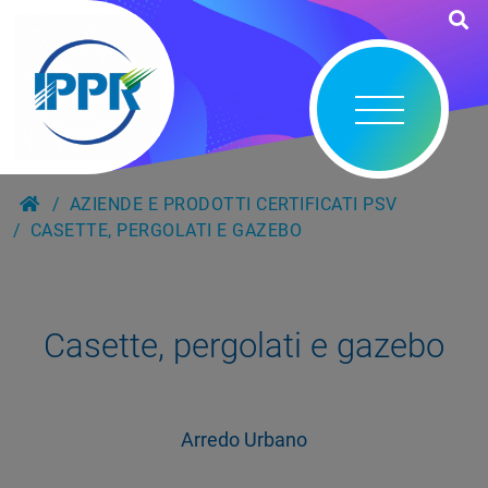
AZIENDE E PRODOTTI CERTIFICATI PSV
CASETTE, PERGOLATI E GAZEBO
Casette, pergolati e gazebo
Arredo Urbano