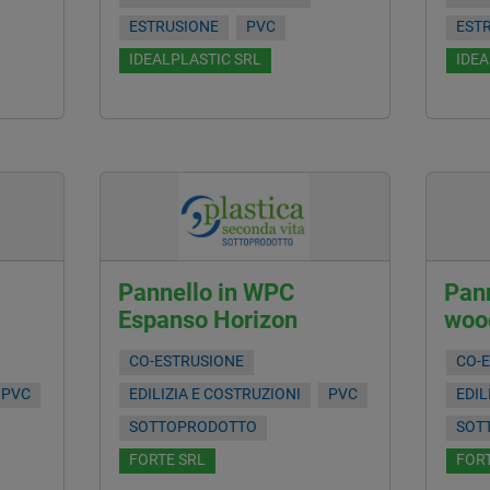
ESTRUSIONE
PVC
EST
IDEALPLASTIC SRL
IDEA
Pannello in WPC
Pann
Espanso Horizon
woo
CO-ESTRUSIONE
CO-
PVC
EDILIZIA E COSTRUZIONI
PVC
EDIL
SOTTOPRODOTTO
SOT
FORTE SRL
FORT