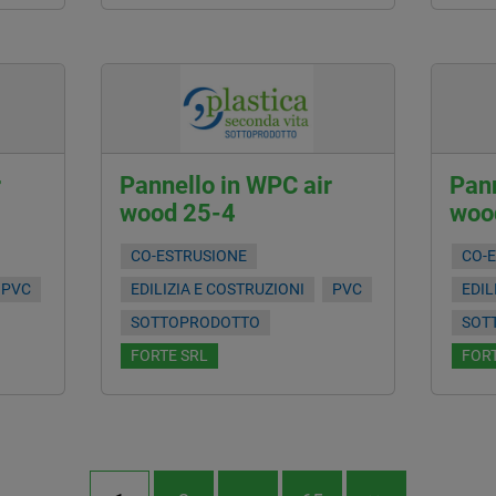
r
Pannello in WPC air
Pann
wood 25-4
woo
CO-ESTRUSIONE
CO-
PVC
EDILIZIA E COSTRUZIONI
PVC
EDIL
SOTTOPRODOTTO
SOT
FORTE SRL
FORT