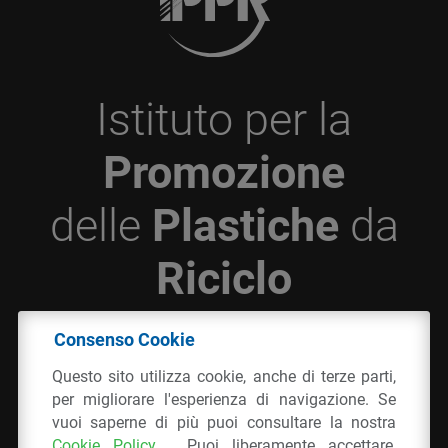
Istituto per la
Promozione
delle
Plastiche
da
Riciclo
Consenso Cookie
© 2026 - IPPR Istituto per la Promozione delle
Questo sito utilizza cookie, anche di terze parti,
Plastiche da Riciclo
per migliorare l'esperienza di navigazione. Se
C.F. 97381090154
vuoi saperne di più puoi consultare la nostra
Cookie Policy
. Puoi liberamente accettare,