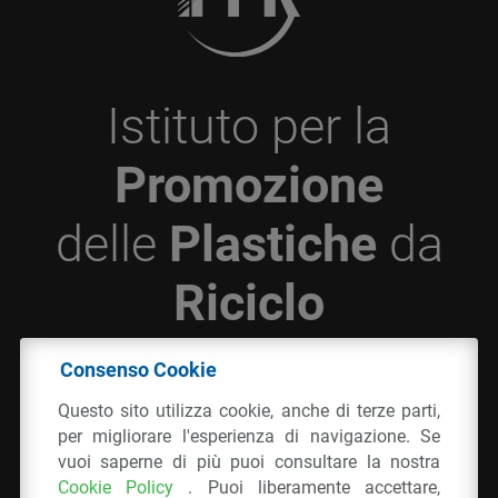
Istituto per la
Promozione
delle
Plastiche
da
Riciclo
Consenso Cookie
© 2026 - IPPR Istituto per la Promozione delle
Questo sito utilizza cookie, anche di terze parti,
Plastiche da Riciclo
per migliorare l'esperienza di navigazione. Se
C.F. 97381090154
vuoi saperne di più puoi consultare la nostra
Cookie Policy
. Puoi liberamente accettare,