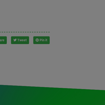
are
Tweet
Pin it