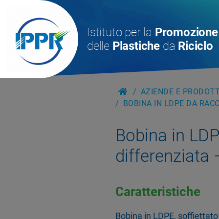
Istituto per la
Promozione
delle
Plastiche
da
Riciclo
AZIENDE E PRODOTTI
BOBINA IN LDPE DA RACC
Bobina in LDP
differenziata
Caratteristiche
Bobina in LDPE, soffiettato