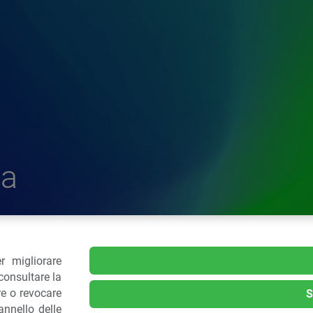
a
r migliorare
delle Plastiche
consultare la
re o revocare
S
nnello delle