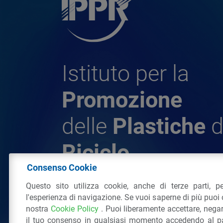
Istituto per la
Promozione
delle
Plastiche
d
Riciclo
Consenso Cookie
Questo sito utilizza cookie, anche di terze parti, pe
© 2026 - IPPR Istituto per la Promozione 
l'esperienza di navigazione. Se vuoi saperne di più puoi 
da Riciclo
nostra
Cookie Policy
. Puoi liberamente accettare, nega
C.F. 97381090154
il tuo consenso in qualsiasi momento accedendo al pa