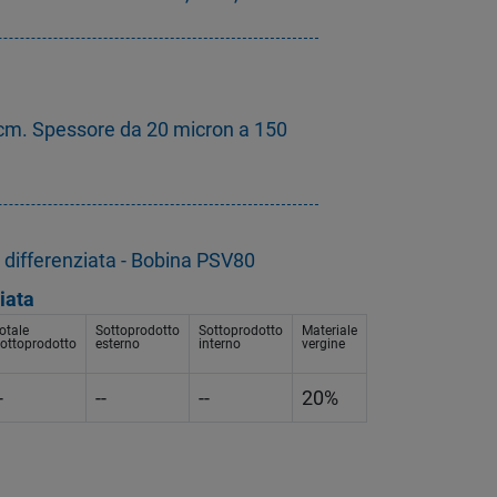
cm. Spessore da 20 micron a 150
 differenziata - Bobina PSV80
iata
otale
Sottoprodotto
Sottoprodotto
Materiale
ottoprodotto
esterno
interno
vergine
-
--
--
20%