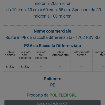
micron a 200 micron
- da 10 cm x 10 cm a 60 cm x 85 cm. Spessore da 30
micron a 100 micron
Nome commerciale
Buste in PE da raccolta differenziata - 1702 PSV RD
PSV da Raccolta Differenziata
Totale
Riciclato
Riciclato
Totale
Sottoprodotto
Sottopr
riciclato
post-
pre-
Sottoprodotto
esterno
inte
consumo
consumo
60%
60%
--
--
--
--
Polimero
PE
Prodotto da
POLIFLEX SRL
Scarica scheda in PDF