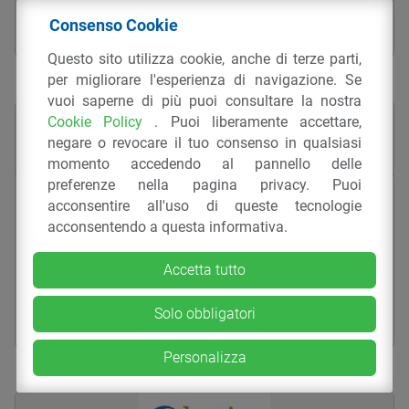
Consenso Cookie
POLIFLEX SRL
Questo sito utilizza cookie, anche di terze parti,
per migliorare l'esperienza di navigazione. Se
vuoi saperne di più puoi consultare la nostra
Cookie Policy
. Puoi liberamente accettare,
negare o revocare il tuo consenso in qualsiasi
momento accedendo al pannello delle
preferenze nella pagina privacy. Puoi
Buste in PE da sottoprodotto – 1502
acconsentire all'uso di queste tecnologie
PSV SOTT
acconsentendo a questa informativa.
BUSTE, SACCHI E SACCHETTI
ESTRUSIONE IN BOLLA
Accetta tutto
IMBALLAGGI
PE
SOTTOPRODOTTO
Solo obbligatori
POLIFLEX SRL
Personalizza