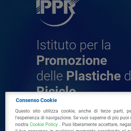
Istituto per la
Promozione
delle
Plastiche
d
Riciclo
Consenso Cookie
Questo sito utilizza cookie, anche di terze parti, pe
© 2026 - IPPR Istituto per la Promozione 
l'esperienza di navigazione. Se vuoi saperne di più puoi 
da Riciclo
nostra
Cookie Policy
. Puoi liberamente accettare, nega
C.F. 97381090154