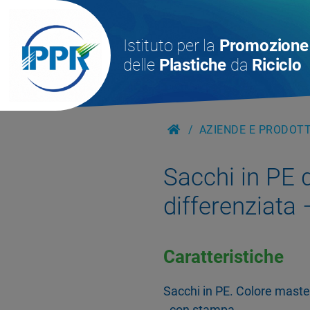
Istituto per la
Promozione
delle
Plastiche
da
Riciclo
AZIENDE E PRODOTTI
Sacchi in PE 
differenziata
Caratteristiche
Sacchi in PE. Colore maste
- con stampa