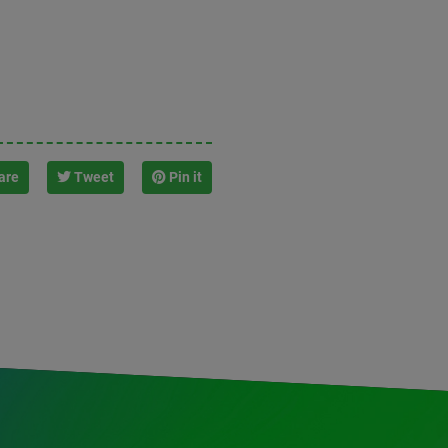
are
Tweet
Pin it