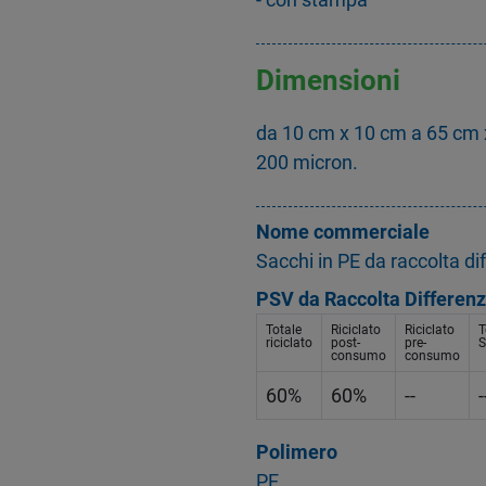
Dimensioni
da 10 cm x 10 cm a 65 cm 
200 micron.
Nome commerciale
Sacchi in PE da raccolta di
PSV da Raccolta Differenz
Totale
Riciclato
Riciclato
T
riciclato
post-
pre-
S
consumo
consumo
60%
60%
--
-
Polimero
PE