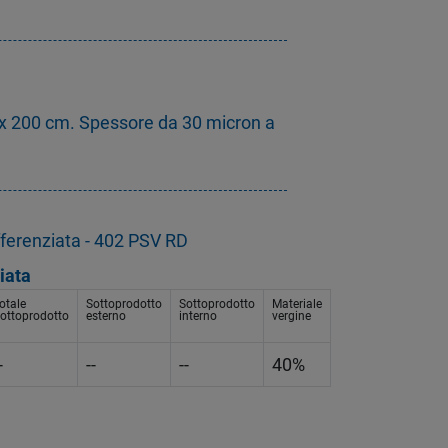
x 200 cm. Spessore da 30 micron a
fferenziata - 402 PSV RD
iata
otale
Sottoprodotto
Sottoprodotto
Materiale
ottoprodotto
esterno
interno
vergine
-
--
--
40%