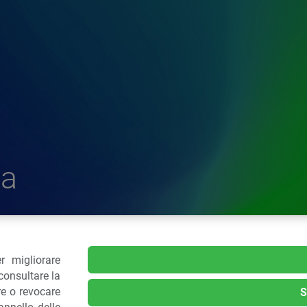
a
r migliorare
delle Plastiche
consultare la
re o revocare
S