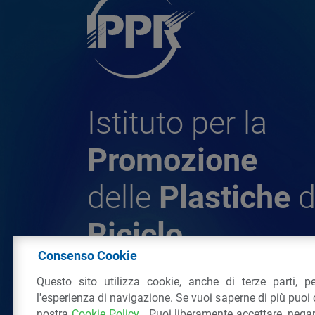
Istituto per la
Promozione
delle
Plastiche
d
Riciclo
Consenso Cookie
Questo sito utilizza cookie, anche di terze parti, pe
© 2026 - IPPR Istituto per la Promozione 
l'esperienza di navigazione. Se vuoi saperne di più puoi 
da Riciclo
nostra
Cookie Policy
. Puoi liberamente accettare, nega