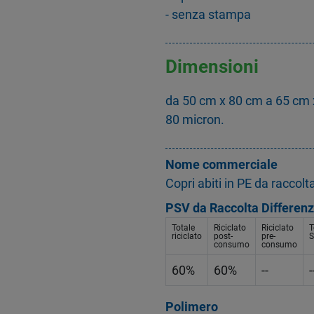
- senza stampa
Dimensioni
da 50 cm x 80 cm a 65 cm 
80 micron.
Nome commerciale
Copri abiti in PE da raccol
PSV da Raccolta Differenz
Totale
Riciclato
Riciclato
T
riciclato
post-
pre-
S
consumo
consumo
60%
60%
--
-
Polimero