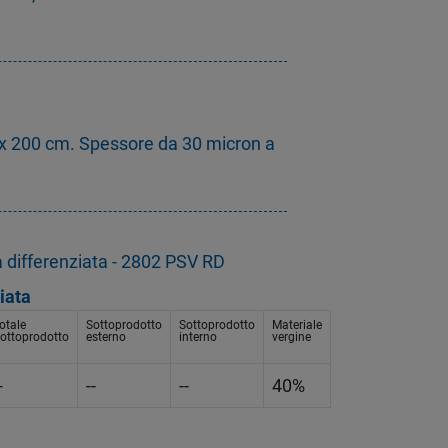
x 200 cm. Spessore da 30 micron a
ta differenziata - 2802 PSV RD
iata
otale
Sottoprodotto
Sottoprodotto
Materiale
ottoprodotto
esterno
interno
vergine
-
--
--
40%