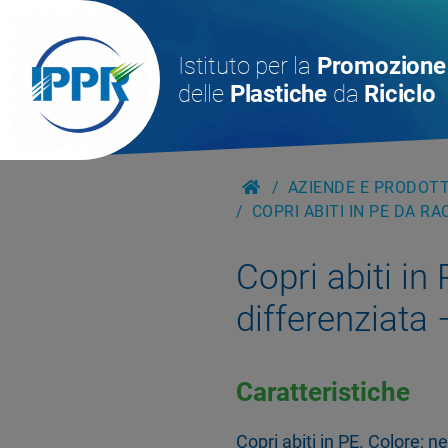
Istituto per la
Promozione
delle
Plastiche
da
Riciclo
AZIENDE E PRODOTTI
COPRI ABITI IN PE DA R
Copri abiti in
differenziata
Caratteristiche
Copri abiti in PE. Colore: 