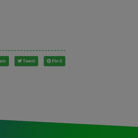
are
Tweet
Pin it