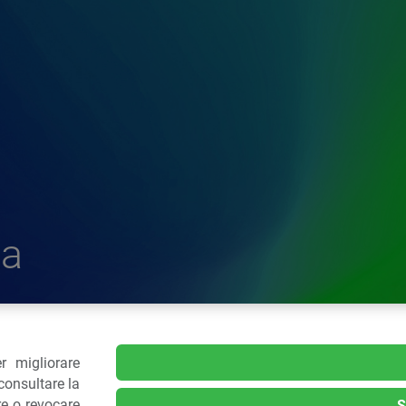
a
r migliorare
delle Plastiche
consultare la
re o revocare
S