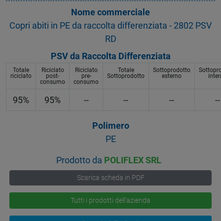
Nome commerciale
Copri abiti in PE da raccolta differenziata - 2802 PSV
RD
PSV da Raccolta Differenziata
Totale
Riciclato
Riciclato
Totale
Sottoprodotto
Sottopr
riciclato
post-
pre-
Sottoprodotto
esterno
inte
consumo
consumo
95%
95%
--
--
--
--
Polimero
PE
Prodotto da
POLIFLEX SRL
Scarica scheda in PDF
Tutti i prodotti dell'azienda