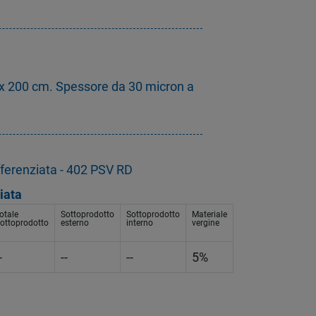
x 200 cm. Spessore da 30 micron a
fferenziata - 402 PSV RD
iata
otale
Sottoprodotto
Sottoprodotto
Materiale
ottoprodotto
esterno
interno
vergine
-
--
--
5%