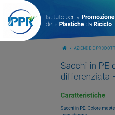
Istituto per la
Promozione
delle
Plastiche
da
Riciclo
AZIENDE E PRODOTTI
Sacchi in PE 
differenziata
Caratteristiche
Sacchi in PE. Colore maste
- con stampa