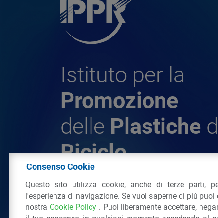
Istituto per la
Promozione
delle
Plastiche
d
Riciclo
Consenso Cookie
Questo sito utilizza cookie, anche di terze parti, pe
© 2026 - IPPR Istituto per la Promozione 
l'esperienza di navigazione. Se vuoi saperne di più puoi 
da Riciclo
nostra
Cookie Policy
. Puoi liberamente accettare, nega
C.F. 97381090154