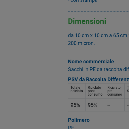
Dimensioni
da 10 cm x 10 cm a 65 cm 
200 micron.
Nome commerciale
Sacchi in PE da raccolta di
PSV da Raccolta Differenz
Totale
Riciclato
Riciclato
T
riciclato
post-
pre-
S
consumo
consumo
95%
95%
--
-
Polimero
PE