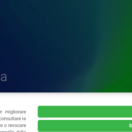
a
r migliorare
delle Plastiche
consultare la
re o revocare
S