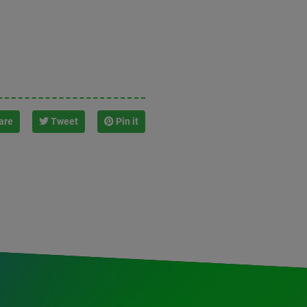
are
Tweet
Pin it