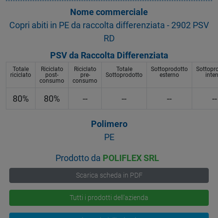
Nome commerciale
Copri abiti in PE da raccolta differenziata - 2902 PSV
RD
PSV da Raccolta Differenziata
Totale
Riciclato
Riciclato
Totale
Sottoprodotto
Sottopr
riciclato
post-
pre-
Sottoprodotto
esterno
inte
consumo
consumo
80%
80%
--
--
--
--
Polimero
PE
Prodotto da
POLIFLEX SRL
Scarica scheda in PDF
Tutti i prodotti dell'azienda