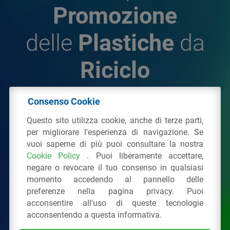
Promozione
delle
Plastiche
da
Riciclo
Consenso Cookie
© 2026 - IPPR Istituto per la Promozione delle
Questo sito utilizza cookie, anche di terze parti,
Plastiche da Riciclo
per migliorare l'esperienza di navigazione. Se
C.F. 97381090154
vuoi saperne di più puoi consultare la nostra
Cookie Policy
. Puoi liberamente accettare,
Via San Vittore 36
20123
Milano
(MI)
negare o revocare il tuo consenso in qualsiasi
Tel.: 02 43928225.
momento accedendo al pannello delle
preferenze nella pagina privacy. Puoi
acconsentire all'uso di queste tecnologie
Tutti i diritti riservati
Privacy Policy
&
Cookie
acconsentendo a questa informativa.