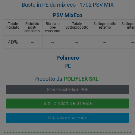
Buste in PE da mix eco - 1702 PSV MIX
PSV MixEco
Totale
Riciclato
Riciclato
Totale
Sottoprodotto
Sottopr
riciclato
post-
pre-
Sottoprodotto
esterno
inte
consumo
consumo
40%
--
--
--
--
--
Polimero
PE
Prodotto da
POLIFLEX SRL
Scarica scheda in PDF
Tutti i prodotti dell'azienda
Sito web dell'azienda