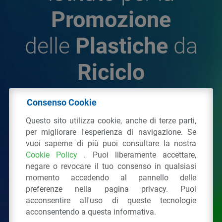
Promozione
delle
Plastiche
da
Riciclo
Consenso Cookie
© 2026 - IPPR Istituto per la Promozione delle
Questo sito utilizza cookie, anche di terze parti,
Plastiche da Riciclo
per migliorare l'esperienza di navigazione. Se
C.F. 97381090154
vuoi saperne di più puoi consultare la nostra
Cookie Policy
. Puoi liberamente accettare,
Via San Vittore 36
20123
Milano
(MI)
negare o revocare il tuo consenso in qualsiasi
Tel.: 02 43928225.
momento accedendo al pannello delle
preferenze nella pagina privacy. Puoi
acconsentire all'uso di queste tecnologie
Tutti i diritti riservati
Privacy Policy
&
Cookie
acconsentendo a questa informativa.