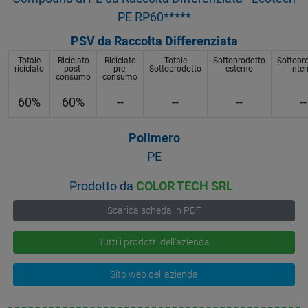
PE RP60*****
PSV da Raccolta Differenziata
Totale
Riciclato
Riciclato
Totale
Sottoprodotto
Sottopr
riciclato
post-
pre-
Sottoprodotto
esterno
inte
consumo
consumo
60%
60%
--
--
--
--
Polimero
PE
Prodotto da
COLOR TECH SRL
Scarica scheda in PDF
Tutti i prodotti dell'azienda
Sito web dell'azienda