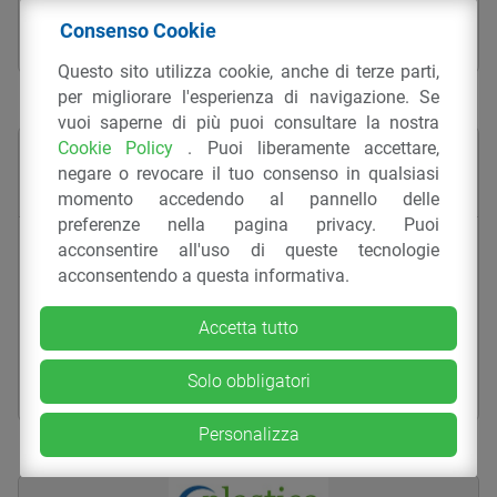
ESTRUSIONE IN CONTINUO
GRANULI
MATERIALI
Consenso Cookie
PC/ABS
PC/ASA
COLOR TECH SRL
Questo sito utilizza cookie, anche di terze parti,
per migliorare l'esperienza di navigazione. Se
vuoi saperne di più puoi consultare la nostra
Cookie Policy
. Puoi liberamente accettare,
negare o revocare il tuo consenso in qualsiasi
momento accedendo al pannello delle
preferenze nella pagina privacy. Puoi
Granulo di PC/ABS PC/ASA PC/PBT da
acconsentire all'uso di queste tecnologie
Scarto Industriale – Ecotech PC/ABS
acconsentendo a questa informativa.
PC/ASA PC/PBTP NR90*****
Accetta tutto
ESTRUSIONE IN CONTINUO
GRANULI
MATERIALI
Solo obbligatori
PC/ABS
PC/ASA
COLOR TECH SRL
Personalizza