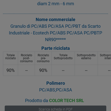
diam 2 mm - 6 mm
Nome commerciale
Granulo di PC/ABS PC/ASA PC/PBT da Scarto
Industriale - Ecotech PC/ABS PC/ASA PC/PBTP
NR90*****
Parte riciclata
Totale
Riciclato
Riciclato
Totale
Sottoprodotto
Sottopr
riciclato
post-
pre-
Sottoprodotto
esterno
inte
consumo
consumo
90%
--
90%
--
--
--
Polimero
PC/ABS;PC/ASA
Prodotto da
COLOR TECH SRL
Scarica scheda in PDF