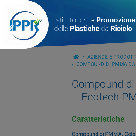
Istituto per la
Promozione
delle
Plastiche
da
Riciclo
AZIENDE E PRODOTTI
COMPOUND DI PMMA DA 
Compound di
– Ecotech P
Caratteristiche
Compound di PMMA. Colori