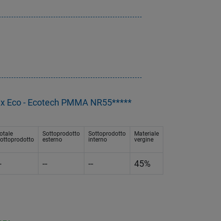
 Eco - Ecotech PMMA NR55*****
otale
Sottoprodotto
Sottoprodotto
Materiale
ottoprodotto
esterno
interno
vergine
-
--
--
45%