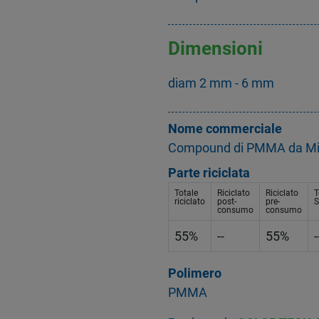
Dimensioni
diam 2 mm - 6 mm
Nome commerciale
Compound di PMMA da Mix
Parte riciclata
Totale
Riciclato
Riciclato
T
riciclato
post-
pre-
S
consumo
consumo
55%
--
55%
-
Polimero
PMMA