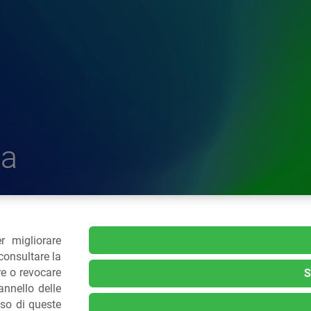
a
r migliorare
delle Plastiche
consultare la
re o revocare
S
nnello delle
.: 02 43928225.
uso di queste