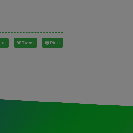
are
Tweet
Pin it