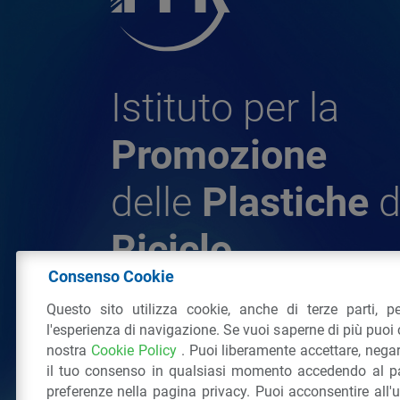
Istituto per la
Promozione
delle
Plastiche
d
Riciclo
Consenso Cookie
Questo sito utilizza cookie, anche di terze parti, pe
© 2026 - IPPR Istituto per la Promozione 
l'esperienza di navigazione. Se vuoi saperne di più puoi 
da Riciclo
nostra
Cookie Policy
. Puoi liberamente accettare, nega
C.F. 97381090154
il tuo consenso in qualsiasi momento accedendo al pa
Via San Vittore 36
20123
Milano
(MI)
Tel
preferenze nella pagina privacy. Puoi acconsentire all'