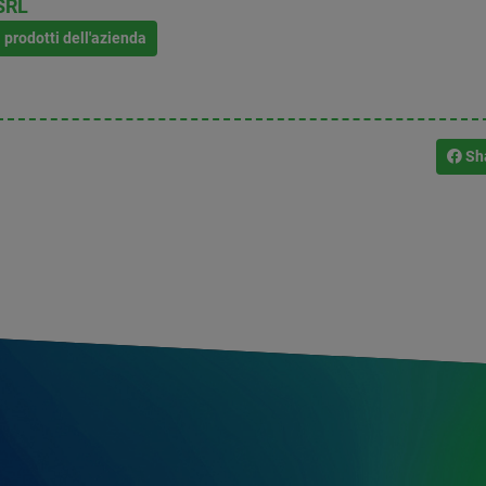
SRL
i prodotti dell'azienda
Sh